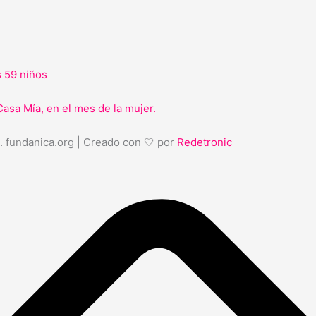
s 59 niños
Casa Mía, en el mes de la mujer.
. fundanica.org | Creado con 🤍 por
Redetronic