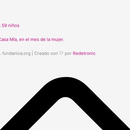
s 59 niños
Casa Mía, en el mes de la mujer.
. fundanica.org | Creado con 🤍 por
Redetronic