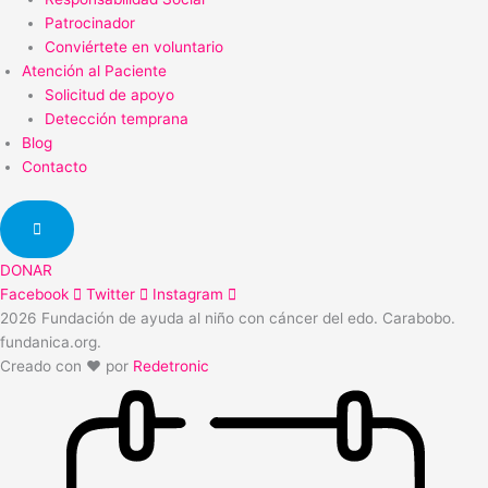
Patrocinador
Conviértete en voluntario
Atención al Paciente
Solicitud de apoyo
Detección temprana
Blog
Contacto
DONAR
Facebook
Twitter
Instagram
2026 Fundación de ayuda al niño con cáncer del edo. Carabobo.
fundanica.org.
Creado con ❤️ por
Redetronic