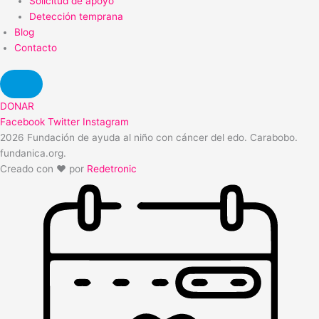
Solicitud de apoyo
Detección temprana
Blog
Contacto
DONAR
Facebook
Twitter
Instagram
2026 Fundación de ayuda al niño con cáncer del edo. Carabobo.
fundanica.org.
Creado con ❤️ por
Redetronic