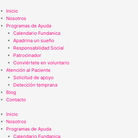
Ir
Calendario
al
Digital
Inicio
contenido
2024
Nosotros
cantidad
Programas de Ayuda
Calendario Fundanica
Apadrina un sueño
Responsabilidad Social
Patrocinador
Conviértete en voluntario
Atención al Paciente
Solicitud de apoyo
Detección temprana
Blog
Contacto
Inicio
Nosotros
Programas de Ayuda
Calendario Fundanica