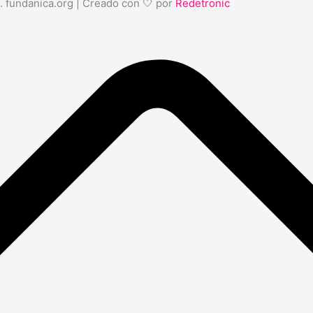
. fundanica.org | Creado con 🤍 por
Redetronic