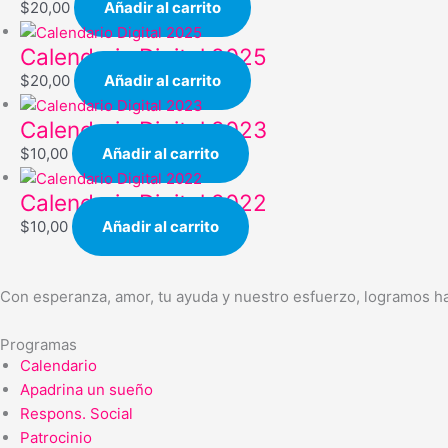
$
20,00
Añadir al carrito
Calendario Digital 2025
$
20,00
Añadir al carrito
Calendario Digital 2023
$
10,00
Añadir al carrito
Calendario Digital 2022
$
10,00
Añadir al carrito
Con esperanza, amor, tu ayuda y nuestro esfuerzo, logramos ha
Programas
Calendario
Apadrina un sueño
Respons. Social
Patrocinio