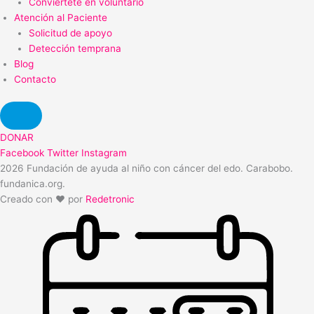
Conviértete en voluntario
Atención al Paciente
Solicitud de apoyo
Detección temprana
Blog
Contacto
DONAR
Facebook
Twitter
Instagram
2026 Fundación de ayuda al niño con cáncer del edo. Carabobo.
fundanica.org.
Creado con ❤️ por
Redetronic