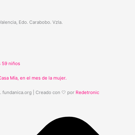
 Valencia, Edo. Carabobo. Vzla.
s 59 niños
Casa Mía, en el mes de la mujer.
. fundanica.org | Creado con 🤍 por
Redetronic