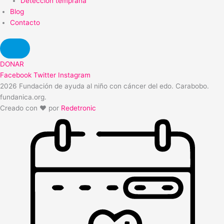
Detección temprana
Blog
Contacto
DONAR
Facebook
Twitter
Instagram
2026 Fundación de ayuda al niño con cáncer del edo. Carabobo.
fundanica.org.
Creado con ❤️ por
Redetronic