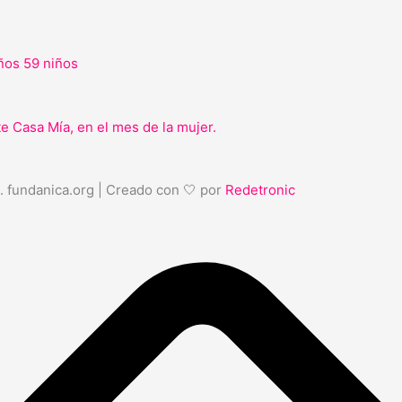
iños 59 niños
te Casa Mía, en el mes de la mujer.
. fundanica.org | Creado con 🤍 por
Redetronic